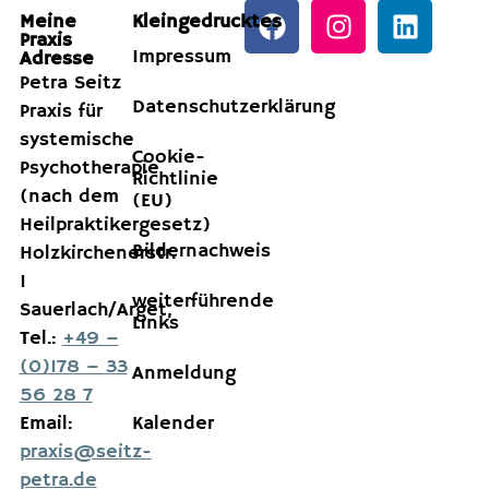
Meine
Kleingedrucktes
Praxis
Impressum
Adresse
Petra Seitz
Datenschutzerklärung
Praxis für
systemische
Cookie-
Psychotherapie
Richtlinie
(nach dem
(EU)
Heilpraktikergesetz)
Bildernachweis
Holzkirchenerstr.
1
weiterführende
Sauerlach/Arget,
Links
Tel.:
+49 –
(0)178 – 33
Anmeldung
56 28 7
Email:
Kalender
praxis@seitz-
petra.de