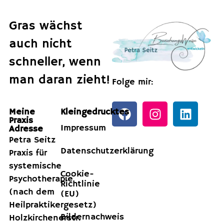
Gras wächst
auch nicht
schneller, wenn
man daran zieht!
Folge mir:
Meine
Kleingedrucktes
Praxis
Impressum
Adresse
Petra Seitz
Datenschutzerklärung
Praxis für
systemische
Cookie-
Psychotherapie
Richtlinie
(nach dem
(EU)
Heilpraktikergesetz)
Bildernachweis
Holzkirchenerstr.