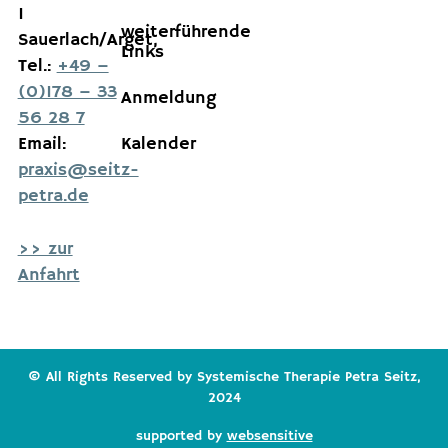
1
weiterführende
Sauerlach/Arget,
Links
Tel.:
+49 –
(0)178 – 33
Anmeldung
56 28 7
Email:
Kalender
praxis@seitz-
petra.de
>> zur
Anfahrt
© All Rights Reserved by Systemische Therapie Petra Seitz,
2024
supported by
websensitive